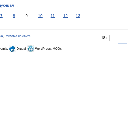
дующая
→
7
8
9
10
11
12
13
ка
,
Реклама на сайте
18+
omla,
Drupal,
WordPress, MODx.