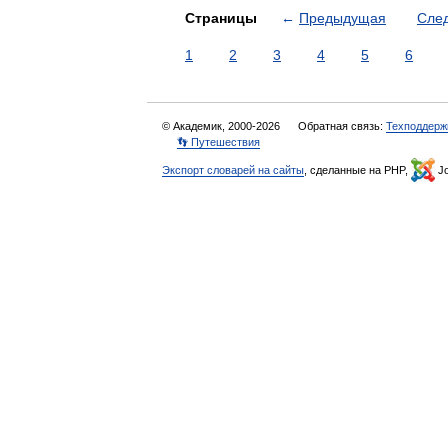
Страницы
←
Предыдущая
Сле
1
2
3
4
5
6
© Академик, 2000-2026
Обратная связь:
Техподдерж
👣 Путешествия
Экспорт словарей на сайты
, сделанные на PHP,
Jo