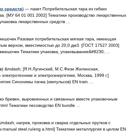
ых средств)
— пакет Потребительская тара из гибких
а. [МУ 64 01 001 2002] Тематики производство лекарственных
паковка лекарственных средств …
 мешочек Разовая потребительская мягкая тара, имеющая
ытым верхом, вместимостью до 20,0 дм3. [ГОСТ 17527 2003]
кмешочек Тематики упаковка, упаковывание&#8230; …
) &mdash; [Я.Н.Лугинский, М.С.Фези Жилинская,
электротехнике и электроэнергетике, Москва, 1999 г.]
нятия Синонимы пачка (импульсов) EN train …
ко бревен, выровненных и связанных вместе упаковочным
m.html Тематики лесоводство EN bundle …
mdash; нагрев, проковка и сварка отдельных прутков с
w.manual steel.ru/eng a.html] Тематики металлургия в целом EN