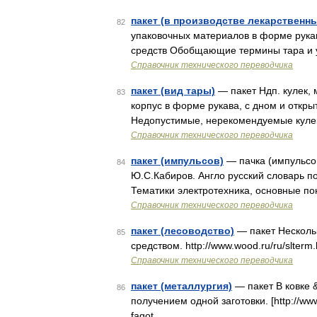
пакет (в производстве лекарственн
82
упаковочных материалов в форме рукав
средств Обобщающие термины тара и у
Справочник технического переводчика
пакет (вид тары)
— пакет Ндп. кулек,
83
корпус в форме рукава, с дном и откр
Недопустимые, нерекомендуемые куле
Справочник технического переводчика
пакет (импульсов)
— пачка (импульсов
84
Ю.С.Кабиров. Англо русский словарь по 
Тематики электротехника, основные по
Справочник технического переводчика
пакет (лесоводство)
— пакет Несколь
85
средством. http://www.wood.ru/ru/slter
Справочник технического переводчика
пакет (металлургия)
— пакет В ковке &
86
получением одной заготовки. [http://ww
fagot …