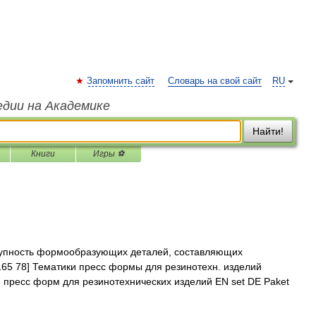
Запомнить сайт
Словарь на свой сайт
RU
едии на Академике
Найти!
Книги
Игры ⚽
упность формообразующих деталей, составляющих
5 78] Тематики пресс формы для резинотехн. изделий
ресс форм для резинотехнических изделий EN set DE Paket