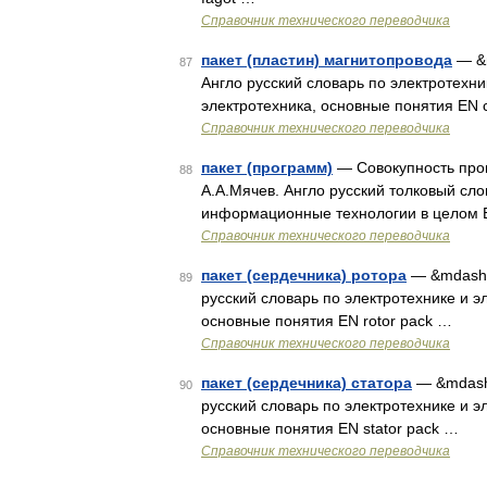
Справочник технического переводчика
пакет (пластин) магнитопровода
— &m
87
Англо русский словарь по электротехник
электротехника, основные понятия EN co
Справочник технического переводчика
пакет (программ)
— Совокупность про
88
А.А.Мячев. Англо русский толковый сл
информационные технологии в целом 
Справочник технического переводчика
пакет (сердечника) ротора
— &mdash; 
89
русский словарь по электротехнике и эл
основные понятия EN rotor pack …
Справочник технического переводчика
пакет (сердечника) статора
— &mdash;
90
русский словарь по электротехнике и эл
основные понятия EN stator pack …
Справочник технического переводчика